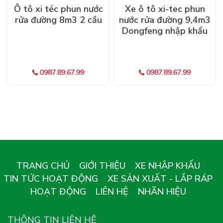
Ô tô xi téc phun nước
Xe ô tô xi-tec phun
rửa đường 8m3 2 cầu
nước rửa đường 9,4m3
Dongfeng nhập khẩu
0987.89.67.99
0987.89.67.99
TRANG CHỦ
GIỚI THIỆU
XE NHẬP KHẨU
TIN TỨC HOẠT ĐỘNG
XE SẢN XUẤT - LẮP RÁP
HOẠT ĐỘNG
LIÊN HỆ
NHÃN HIỆU
THÔNG TIN LIÊN HỆ