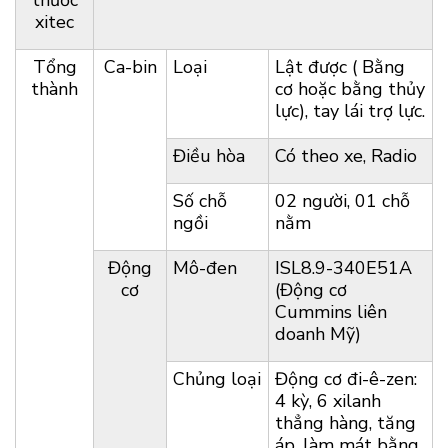
xitec
Tổng
Ca-bin
Loại
Lật được ( Bằng
thành
cơ hoặc bằng thủy
lực), tay lái trợ lực.
Điều hòa
Có theo xe, Radio
Số chỗ
02 người, 01 chỗ
ngồi
nằm
Động
Mô-đen
ISL8.9-340E51A
cơ
(Động cơ
Cummins liên
doanh Mỹ)
Chủng loại
Động cơ đi-ê-zen:
4 kỳ, 6 xilanh
thẳng hàng, tăng
áp, làm mát bằng