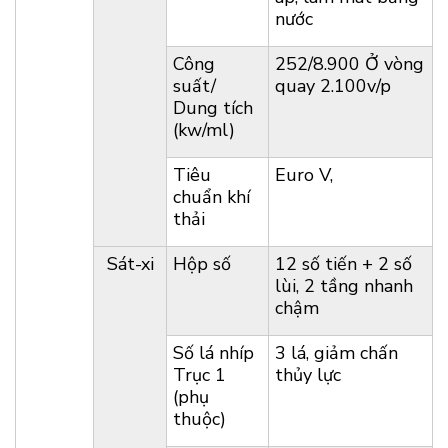
nước
Công
252/8.900 Ở vòng
suất/
quay 2.100v/p
Dung tích
(kw/ml)
Tiêu
Euro V,
chuẩn khí
thải
Sát-xi
Hộp số
12 số tiến + 2 số
lùi, 2 tầng nhanh
chậm
Số lá nhíp
3 lá, giảm chấn
Trục 1
thủy lực
(phụ
thuộc)