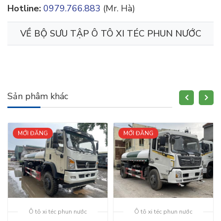
Hotline:
0979.766.883
(Mr. Hà)
VỀ BỘ SƯU TẬP
Ô TÔ XI TÉC PHUN NƯỚC
Sản phâm khác
MỚI ĐĂNG
MỚI ĐĂNG
Ô tô xi téc phun nước
Ô tô xi téc phun nước