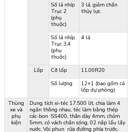
Số lá nhíp
3 lá, giảm chấn
Trục 2
thủy lực
(phụ
thuộc)
Số lá nhíp
4 lá
Trục 3,4
(phụ
thuộc)
Lốp
Cỡ lốp
11.00R20
Số lượng
12+1 (bao gồm cả
lốp dự phòng)
Thùng
Dung tích xi-téc 17.500 lít, chia làm 4
xe và
ngăn thông nhau, téc làm bằng thép
phụ
các-bon SS400, thân dày 4mm, chỏm
kiện
5mm, có vách chắn sóng, 02 nắp lẩu lấy
nước. Vòi phun rửa đường phía trước,