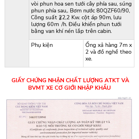
vòi phun hoa sen tưới cây phía sau, súng
phun phía sau,. Bơm nước 80QZF60/90,
Công suất 22,2 Kw. cột áp 90m, lưu
3
lượng 60m
/h. Điều khiển phun tưới
bằng van khí nén lắp trên cabin.
Phụ kiện
Ống xả hàng 7m x
2 và đồ nghề theo
xe.
GIẤY CHỨNG NHẬN CHẤT LƯỢNG ATKT VÀ
BVMT XE CƠ GIỚI NHẬP KHẨU