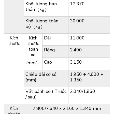
Khối lượng bản
12.370
thân（kg）
Khối lượng toàn
30.000
bộ（kg）
Kích
Kích
Dài
11.800
thước
thước
toàn
Rộng
2.490
xe
Cao
3.150
(mm）
Chiều dài cơ sở
1.950 + 4.600 +
(mm)
1.350
Vết bánh xe ( Trước
2.040/1.860
/ sau)
Kích
7.800/7.640 x 2.160 x 1.340 mm
thước